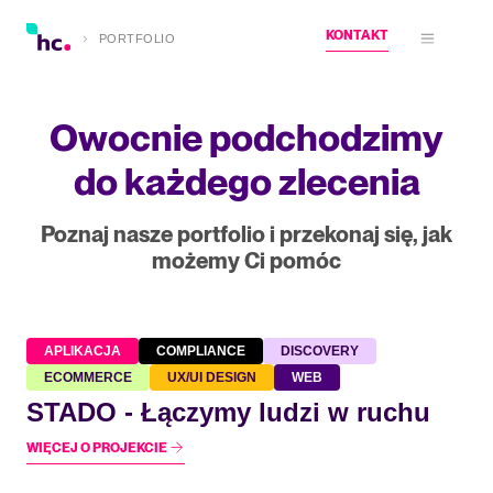
KONTAKT
PORTFOLIO
Otwórz m
Owocnie podchodzimy
do każdego zlecenia
Poznaj nasze portfolio i przekonaj się, jak
możemy Ci pomóc
APLIKACJA
COMPLIANCE
DISCOVERY
ECOMMERCE
UX/UI DESIGN
WEB
STADO - Łączymy ludzi w ruchu
WIĘCEJ O PROJEKCIE